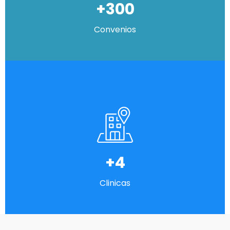
+300
Convenios
+4
Clinicas